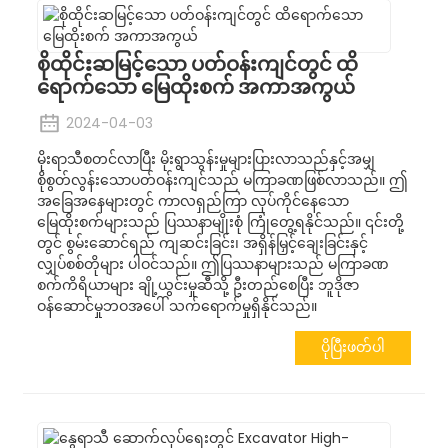
စိုထိုင်းဆမြင့်သော ပတ်ဝန်းကျင်တွင် ထိ
ရောက်သော မြေထိုးစက် အကာအကွယ်
2024-04-03
မိုးရာသီစတင်လာပြီး မိုးရွာသွန်းမှုများပြားလာသည်နှင့်အမျှ
စိုစွတ်လွန်းသောပတ်ဝန်းကျင်သည် မကြာခဏဖြစ်လာသည်။ ဤ
အခြေအနေများတွင် ကာလရှည်ကြာ လုပ်ကိုင်နေသော
မြေထိုးစက်များသည် ပြဿနာမျိုးစုံ ကြုံတွေ့ရနိုင်သည်။ ၎င်းတို့
တွင် စွမ်းဆောင်ရည် ကျဆင်းခြင်း၊ အရှိန်မြှင့်ချေးခြင်းနှင့်
လျှပ်စစ်တိုများ ပါဝင်သည်။ ဤပြဿနာများသည် မကြာခဏ
စက်ကိရိယာများ ချို့ယွင်းမှုဆီသို့ ဦးတည်စေပြီး ဘူဒိုဇာ
ဝန်ဆောင်မှုဘဝအပေါ် သက်ရောက်မှုရှိနိုင်သည်။
ပိုပြီးဖတ်ပါ