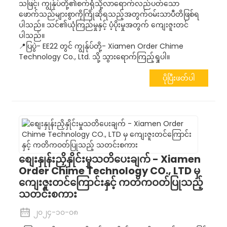
သဖြင့်၊ ကျွန်ုပ်တို့၏စက်ရုံသို့လာရောက်လည်ပတ်သော
ဖောက်သည်များစွာကိုကြိုဆိုရသည့်အတွက်ဝမ်းသာပီတိဖြစ်ရ
ပါသည်။ သင်၏ယုံကြည်မှုနှင့် ပံ့ပိုးမှုအတွက် ကျေးဇူးတင်
ပါသည်။
📍ပြပွဲ- EE22 တွင် ကျွန်ုပ်တို့- Xiamen Order Chime
Technology Co., Ltd. သို့ သွားရောက်ကြည့်ရှုပါ။
ပိုပြီးဖတ်ပါ
စျေးနှုန်းညှိနှိုင်းမှုသတိပေးချက် - Xiamen
Order Chime Technology CO., LTD မှ
ကျေးဇူးတင်ကြောင်းနှင့် ကတိကဝတ်ပြုသည့်
သတင်းစကား
၂၀၂၄-၁၀-၀၈