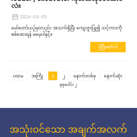
လဲ။
2024-04-03
မော်တော်ယဉ်မှာလည်း အသက်ရှိပြီ၊ ကျေးဇူးပြု၍ သင့်ကားကို
စစ်ဆေးရန် မမေ့ပါနှင့်။
ပိုပြီးဖတ်ပါ
ပထမ
အကြို
၁
၂
နောက်တစ်ခု
နောက်ဆုံး
စုစုပေါင်း ၂
အသုံးဝင်သော အချက်အလက်