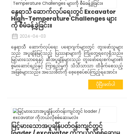
နွေရာသီ ဆောက်လုပ်ရေးတွင် Excavator
High-Temperature Challenges များ
ကို စီမံခန့်ခွဲခြင်း။
2024-04-03
နွေရာသီ ဆောက်လုပ်ရေး ပရောဂျက်များတွင် တူးဖော်သူများ
သည် အပူချိန်မြင့်သည့် ပြဿနာများကို ကြုံတွေ့ရလေ့ရှိသည်။
မြင့်မားသောရေနှင့် ဆီအပူချိန်များသည် တူးဖော်ရေးစက်များ၏
စွမ်းဆောင်ရည်နှင့် ကြာရှည်မှုကို သိသိသာသာ ထိခိုက်စေသည့်
အဖြစ်များသည်။ အသေးစိတ်ကို စေ့စေ့စပ်စပ်ကြည့်ရအောင်။
ပိုပြီးဖတ်ပါ
မြင့်မားသောအပူချိန်ပတ်ဝန်းကျင်တွင်
loader / excavator ကိုဘယ်လိုစစ်ဆေးမ