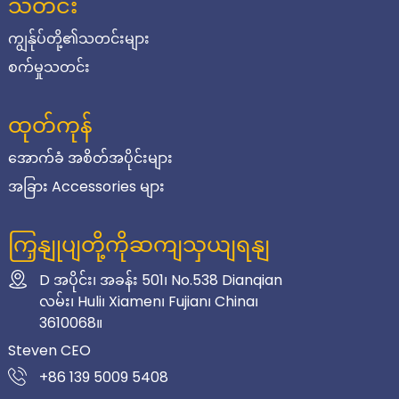
သတင်း
ကျွန်ုပ်တို့၏သတင်းများ
စက်မှုသတင်း
ထုတ်ကုန်
အောက်ခံ အစိတ်အပိုင်းများ
အခြား Accessories များ
ကြှနျုပျတို့ကိုဆကျသှယျရနျ
D အပိုင်း၊ အခန်း 501၊ No.538 Dianqian
လမ်း၊ Huli၊ Xiamen၊ Fujian၊ China၊
3610068။
Steven CEO
+86 139 5009 5408