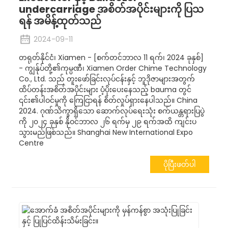
undercarriage အစိတ်အပိုင်းများကို ပြသ
ရန် အမိန့်ထုတ်သည်
2024-09-11
တရုတ်နိုင်ငံ၊ Xiamen - [စက်တင်ဘာလ 11 ရက်၊ 2024 ခုနှစ်]
- ကျွန်ုပ်တို့၏ကုမ္ပဏီ၊ Xiamen Order Chime Technology
Co., Ltd. သည် တူးဖော်ခြင်းလုပ်ငန်းနှင့် ဘူဒိုဇာများအတွက်
ထိပ်တန်းအစိတ်အပိုင်းများ ပံ့ပိုးပေးနေသည့် bauma တွင်
၎င်း၏ပါဝင်မှုကို ကြေငြာရန် စိတ်လှုပ်ရှားနေပါသည်။ China
2024. ဂုဏ်သိက္ခာရှိသော ဆောက်လုပ်ရေးသုံး စက်ယန္တရားပြပွဲ
ကို ၂၀၂၄ ခုနှစ် နိုဝင်ဘာလ ၂၆ ရက်မှ ၂၉ ရက်အထိ ကျင်းပ
သွားမည်ဖြစ်သည်။ Shanghai New International Expo
Centre
ပိုပြီးဖတ်ပါ