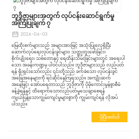
ဘူဒိုဇာများအတွက် လုပ်ငန်းဆောင်ရွက်မှု
အကြံပြုချက် ၇
2024-04-03
မြေထိုးစက်များသည် အများအားဖြင့် အသုံးပြုလေ့ရှိပြီး
ဆောက်လုပ်ရေးလုပ်ငန်းခွင်များ၊ သတ္တုတူးဖော်ခြင်း၊
စိုက်ပျိုးရေး၊ သစ်တောနှင့် ရေထိန်းသိမ်းခြင်းများတွင် အရေးပါ
သော အခန်းကဏ္ဍမှ ပါဝင်ပါသည်။ ဘူဒိုဇာများသည် လည်ပတ်
ရန် ရိုးရှင်းသော်လည်း ၎င်းတို့သည် ခက်ခဲသော လုပ်ငန်းခွင်
အခြေအနေများကို ရင်ဆိုင်နေကြရသည်။ အကျိုးဆက်
အနေဖြင့်၊ အော်ပရေတာသည် ဘူဒိုဇာကို ပိုမိုကောင်းမွန်စွာစီမံ
ခန့်ခွဲရန်နှင့် ထိရောက်သောလည်ပတ်မှုသေချာစေရန်
ကျယ်ပြန့်သောကျွမ်းကျင်မှုများစွာကို ကျွမ်းကျင်ရန် လိုအပ်
ပါသည်။
ပိုပြီးဖတ်ပါ