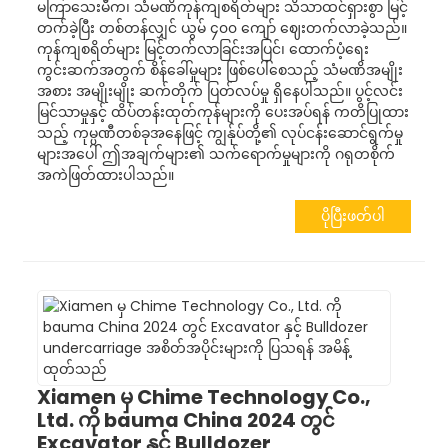
မကြာသေးမီက၊ သံမဏိကုန်ကျစရိတ်များ သိသာထင်ရှားစွာ မြင့်
တက်ခဲ့ပြီး တစ်တန်လျှင် ယွမ် ၄၀၀ ကျော် ဈေးတက်လာခဲ့သည်။
ကုန်ကျစရိတ်များ မြင့်တက်လာခြင်းအပြင်၊ ထောက်ပံ့ရေး
ကွင်းဆက်အတွက် စိန်ခေါ်မှုများ ဖြစ်ပေါ်စေသည့် သံမဏိအမျိုး
အစား အမျိုးမျိုး ဆက်တိုက် ပြတ်လပ်မှု ရှိနေပါသည်။ ပွင့်လင်း
မြင်သာမှုနှင့် ထိပ်တန်းထုတ်ကုန်များကို ပေးအပ်ရန် ကတိပြုထား
သည့် ကုမ္ပဏီတစ်ခုအနေဖြင့် ကျွန်ုပ်တို့၏ လုပ်ငန်းဆောင်ရွက်မှု
များအပေါ် ဤအချက်များ၏ သက်ရောက်မှုများကို ဂရုတစိုက်
အကဲဖြတ်ထားပါသည်။
ပိုပြီးဖတ်ပါ
Xiamen မှ Chime Technology Co.,
Ltd. ကို bauma China 2024 တွင်
Excavator နှင့် Bulldozer