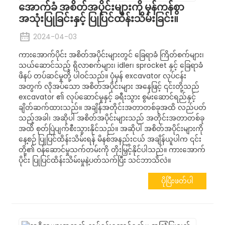
အောက်ခံ အစိတ်အပိုင်းများကို မှန်ကန်စွာ
အသုံးပြုခြင်းနှင့် ပြုပြင်ထိန်းသိမ်းခြင်း။
2024-04-03
ကားအောက်ပိုင်း အစိတ်အပိုင်းများတွင် ခြေရာခံ ကြိတ်စက်များ၊
သယ်ဆောင်သည့် ရိုလာစက်များ၊ idler၊ sprocket နှင့် ခြေရာခံ
ဖိနပ် တပ်ဆင်မှုတို့ ပါဝင်သည်။ ပုံမှန် excavator လုပ်ငန်း
အတွက် လိုအပ်သော အစိတ်အပိုင်းများ အနေဖြင့် ၎င်းတို့သည်
excavator ၏ လုပ်ဆောင်မှုနှင့် ခရီးသွား စွမ်းဆောင်ရည်နှင့်
ချိတ်ဆက်ထားသည်။ အချိန်အတိုင်းအတာတစ်ခုအထိ လည်ပတ်
သည့်အခါ၊ အဆိုပါ အစိတ်အပိုင်းများသည် အတိုင်းအတာတစ်ခု
အထိ စုတ်ပြဲပျက်စီးသွားနိုင်သည်။ အဆိုပါ အစိတ်အပိုင်းများကို
နေ့စဉ် ပြုပြင်ထိန်းသိမ်းရန် မိနစ်အနည်းငယ် အချိန်ယူပါက ၎င်း
တို့၏ ဝန်ဆောင်မှုသက်တမ်းကို တိုးမြှင့်နိုင်ပါသည်။ ကားအောက်
ပိုင်း ပြုပြင်ထိန်းသိမ်းမှုနဲ့ပတ်သက်ပြီး သင်ဘာသိလဲ။
ပိုပြီးဖတ်ပါ