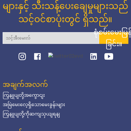
များနှင့် သီးသန့်ပေးချေမှုများသည်
သင့်ဝင်စာပုံးတွင် ရှိသည်။
စုံစမ်းမေးမြန
ခြင်း။
အချက်အလက်
ကြှနျုပျတို့အကွောငျး
အမြဲမေးလေ့ရှိသောမေးခွန်းများ
ကြှနျုပျတို့ကိုဆကျသှယျရနျ