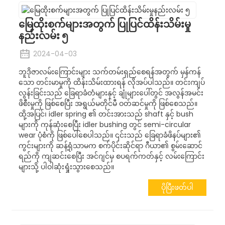
မြေထိုးစက်များအတွက် ပြုပြင်ထိန်းသိမ်းမှု
နည်းလမ်း ၅
2024-04-03
ဘူဒိုဇာလမ်းကြောင်းများ သက်တမ်းရှည်စေရန်အတွက် မှန်ကန်
သော တင်းမာမှုကို ထိန်းသိမ်းထားရန် လိုအပ်ပါသည်။ တင်းကျပ်
လွန်းခြင်းသည် ခြေရာခံတံများနှင့် ချုံများပေါ်တွင် အလွန်အမင်း
ဖိစီးမှုကို ဖြစ်စေပြီး အရွယ်မတိုင်မီ ဝတ်ဆင်မှုကို ဖြစ်စေသည်။
ထို့အပြင်၊ idler spring ၏ တင်းအားသည် shaft နှင့် bush
များကို ကုန်ဆုံးစေပြီး idler bushing တွင် semi-circular
wear ပုံစံကို ဖြစ်ပေါ်စေပါသည်။ ၎င်းသည် ခြေရာခံဖိနပ်များ၏
ကွင်းများကို ဆန့်ရုံသာမက စက်ပိုင်းဆိုင်ရာ ဂီယာ၏ စွမ်းဆောင်
ရည်ကို ကျဆင်းစေပြီး အင်ဂျင်မှ စပရက်ကတ်နှင့် လမ်းကြောင်း
များသို့ ပါဝါဆုံးရှုံးသွားစေသည်။
ပိုပြီးဖတ်ပါ