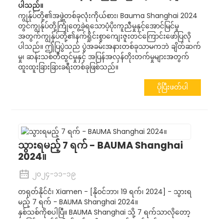
ပါသည်။
ကျွန်ုပ်တို့၏အဖွဲ့တစ်ခုလုံးကိုယ်စား၊ Bauma Shanghai 2024
တွင်ကျွန်ုပ်တို့ကြုံတွေ့ခဲ့ရသောပံ့ပိုးကူညီမှုနှင့်အောင်မြင်မှု
အတွက်ကျွန်ုပ်တို့၏နက်ရှိုင်းစွာကျေးဇူးတင်ကြောင်းဖော်ပြလို
ပါသည်။ ဤပြပွဲသည် ပွဲအခမ်းအနားတစ်ခုသာမကဘဲ ချိတ်ဆက်
မှု၊ ဆန်းသစ်တီထွင်မှုနှင့် အပြန်အလှန်တိုးတက်မှုများအတွက်
ထူးထူးခြားခြားခရီးတစ်ခုဖြစ်သည်။
ပိုပြီးဖတ်ပါ
သွားရမည့် 7 ရက် - BAUMA Shanghai
2024။
၂၀၂၄-၁၁-၁၉
တရုတ်နိုင်ငံ၊ Xiamen - [နိုဝင်ဘာ၊ 19 ရက်၊ 2024] - သွားရ
မည့် 7 ရက် - BAUMA Shanghai 2024။
နှစ်သစ်ကိုစပါပြီ။ BAUMA Shanghai သို့ 7 ရက်သာလိုတော့