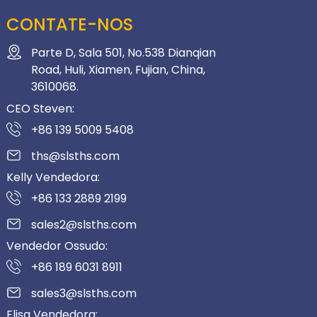
CONTATE-NOS
Parte D, Sala 501, No.538 Dianqian
Road, Huli, Xiamen, Fujian, China,
3610068.
CEO Steven:
+86 139 5009 5408
ths@slsths.com
Kelly Vendedora:
+86 133 2889 2199
sales2@slsths.com
Vendedor Ossudo:
+86 189 6031 8911
sales3@slsths.com
Elisa Vendedora: