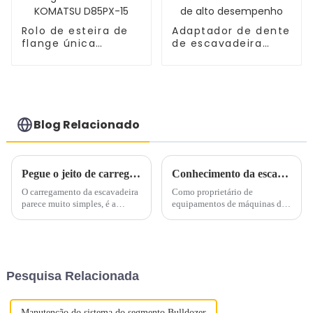
Rolo de esteira de
Adaptador de dente
flange única
de escavadeira
KM3917 KOMATSU
EX200-5 de alto
D85PX-15
desempenho
Blog Relacionado
Pegue o jeito de carregar a escavadeira em um minuto!
Conhecimento da escavadeira de construção Hitachi revelado
O carregamento da escavadeira
Como proprietário de
parece muito simples, é a
equipamentos de máquinas de
escavação, o carregamento e o
construção Hitachi, você pode
descarregamento de terra, pedra
ter excelentes habilidades de
e outros materiais na caçamba
condução e conhecer bem a
do caminhão basculante. Mas
escavadeira em suas mãos,
este é um conjunto de semana
podendo descrever facilmente
Pesquisa Relacionada
após semana...
suas vantagens, desempenho
operacional...
Manutenção do sistema do segmento Bulldozer