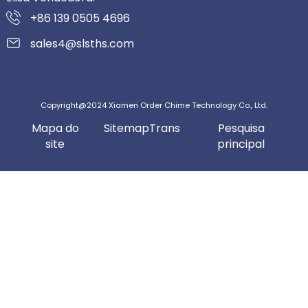
+86 139 0505 4696
sales4@slsths.com
Copyright@2024 Xiamen Order Chime Technology Co., Ltd.
Mapa do
SitemapTrans
Pesquisa
site
principal