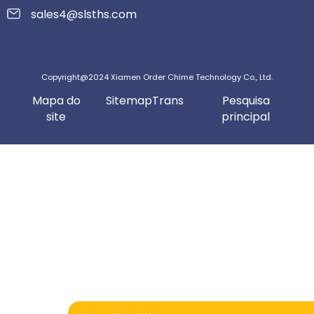
sales4@slsths.com
Copyright@2024 Xiamen Order Chime Technology Co., Ltd.
Mapa do
SitemapTrans
Pesquisa
site
principal