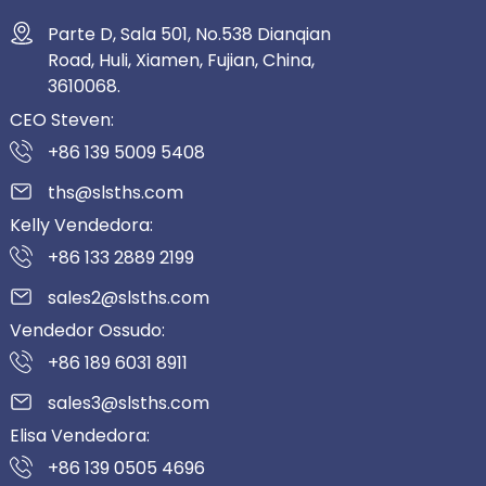
Parte D, Sala 501, No.538 Dianqian
Road, Huli, Xiamen, Fujian, China,
3610068.
CEO Steven:
+86 139 5009 5408
ths@slsths.com
Kelly Vendedora:
+86 133 2889 2199
sales2@slsths.com
Vendedor Ossudo:
+86 189 6031 8911
sales3@slsths.com
Elisa Vendedora:
+86 139 0505 4696