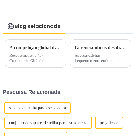
Blog Relacionado
A competição global de competências da Komatsu foi realizada com sucesso no Japão
Gerenciando os desafios de alta temperatura da escavadeira na construção de verão
Recentemente, a 45ª
As escavadeiras
Competição Global de
frequentemente enfrentam um
Habilidades da Komatsu foi
desafio significativo durante os
realizada com sucesso no
projetos de construção de
Japão. A 45ª Competição
verão: problemas de alta
Global de Habilidades da
temperatura. As temperaturas
Komatsu foi realizada nas
elevadas da água e do óleo são
Pesquisa Relacionada
fábricas de Ibaraki, Osaka e
ocorrências comuns que
Himi da Komatsu no Japão.
prejudicam
Com ...
significativamente...
sapatos de trilha para escavadeira
conjunto de sapatos de trilha para escavadeira
preguiçoso