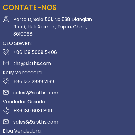
CONTATE-NOS
Parte D, Sala 501, No.538 Dianqian
Road, Huli, Xiamen, Fujian, China,
3610068.
CEO Steven:
+86 139 5009 5408
ths@slsths.com
Kelly Vendedora:
+86 133 2889 2199
sales2@slsths.com
Vendedor Ossudo:
+86 189 6031 8911
sales3@slsths.com
Elisa Vendedora: