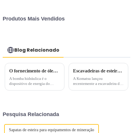
Produtos Mais Vendidos
Blog Relacionado
O fornecimento de óleo da bomba hidráulica da escavadeira é insuficiente, a pressão não pode aumentar, como fazer?
Escavadeiras de esteira para demolição de alto alcance: PC490HRD-11
A bomba hidráulica é o
A Komatsu lançou
dispositivo de energia do
recentemente a escavadeira de
sistema hidráulico da
demolição de alto alcance
escavadeira, que converte a
PC490HRD-11 no mercado
energia mecânica do motor em
norte-americano. Equipado
energia hidráulica e produz
com motor Komatsu de 362
vazão e pressão, e ocupa uma
cavalos que oferece seis modos
Pesquisa Relacionada
área muito grande.
de trabalho diferentes, este
mod...
Sapatas de esteira para equipamentos de mineração