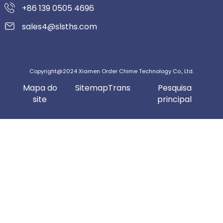
+86 139 0505 4696
sales4@slsths.com
Copyright@2024 Xiamen Order Chime Technology Co., Ltd.
Mapa do
SitemapTrans
Pesquisa
site
principal