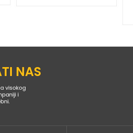
TI NAS
la visokog
paniji i
ebni.