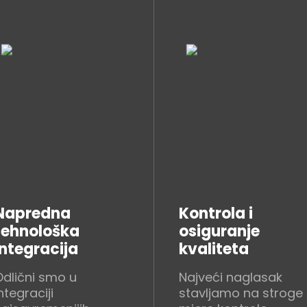
Napredna
Kontrola i
tehnološka
osiguranje
integracija
kvaliteta
Odlični smo u
Najveći naglasak
ntegraciji
stavljamo na stroge