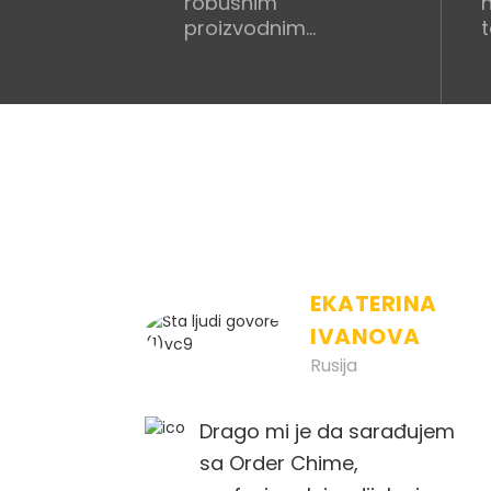
robusnim
proizvodnim
procesima...
EKATERINA
IVANOVA
Rusija
Drago mi je da sarađujem
sa Order Chime,