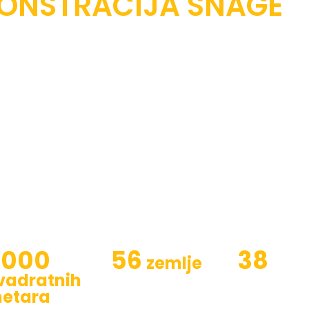
ONSTRACIJA SNAGE
ology CO., LTD. je proizvođač specijaliziran za p
ovaka i odljevaka tijekom cijele godine. Naši glavni
enice, gusjeničare, noseće valjke, lančanike (segm
 sklop za podešavanje gusjenice i druge dodatke z
acione bušilice i kranove gusjeničare.
ate video
3000
56
38
zemlje
vadratnih
Proizvodi
Tehnički rad
etara
izvezeni u