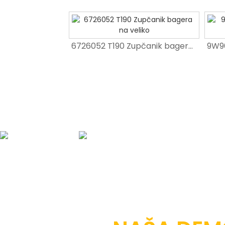
6726052 T190 Zupčanik bagera na veliko
6726052 T190 Zupčanik bagera na veliko
Konkurentna cijena Bager EX200-5 Zatezni cilindar
O NAMA