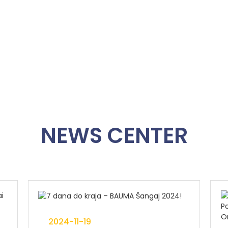
dručje
brike
NEWS CENTER
2024-11-19