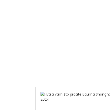
Po
fa