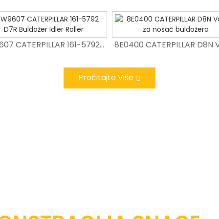
9W9607 CATERPILLAR 161-5792 D7R Buldožer Idler Roller
9W9607 CATERPILLAR 161-5792 D7R Buldožer Idler Roller
Veleprodaja EX200-5 zavrtnje i matice za cipele
Pročitajte Više