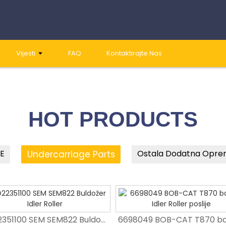
Vijesti
FAQ
Kontaktirajte Nas
01
02
HOT PRODUCTS
E
Ostala Dodatna Opr
Undercarriage Parts
TD22351100 SEM SEM822 Buldožer Idler Roller
TD22351100 SEM SEM822 Buldožer Idler Roller
Premium D85 sklop za podešavanje gusjenice za buldožer