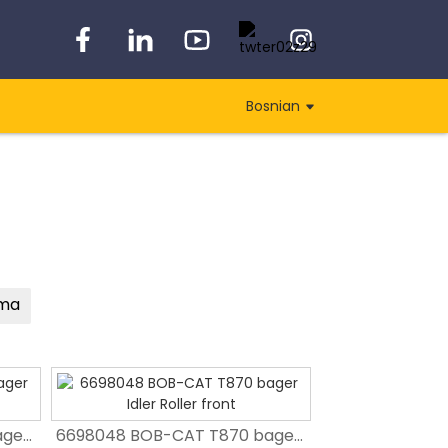
Bosnian
ema
6698049 BOB-CAT T870 bager Idler Roller poslije
6698049 BOB-CAT T870 bager Idler Roller poslije
6698048 BOB-CAT T870 bager Idler Roller front
6698048 BOB-CAT T870 bager Idler Roller front
Veleprodajni bager EC950E sklop za podešavanje gusjenice