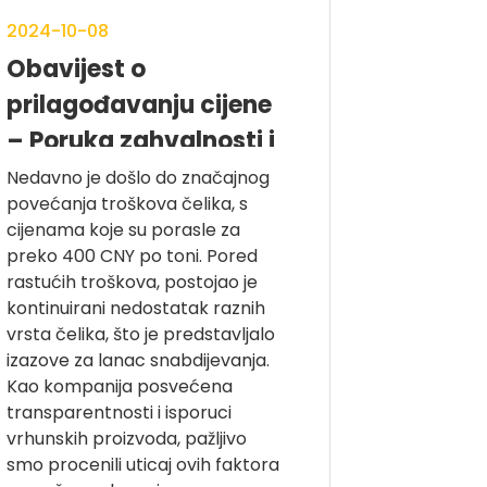
2024-10-08
Obavijest o
prilagođavanju cijene
– Poruka zahvalnosti i
predanosti od Xiamen
Nedavno je došlo do značajnog
povećanja troškova čelika, s
Order Chime
cijenama koje su porasle za
Technology CO., LTD
preko 400 CNY po toni. Pored
rastućih troškova, postojao je
kontinuirani nedostatak raznih
vrsta čelika, što je predstavljalo
izazove za lanac snabdijevanja.
Kao kompanija posvećena
transparentnosti i isporuci
vrhunskih proizvoda, pažljivo
smo procenili uticaj ovih faktora