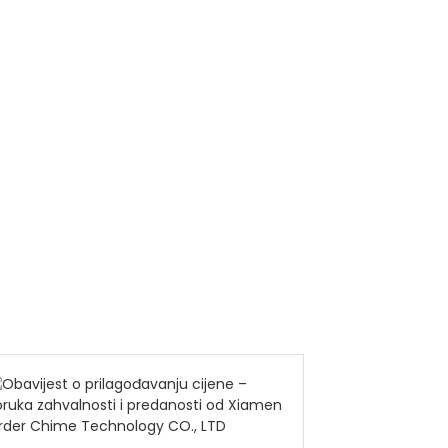
proizvodima i
uslugama