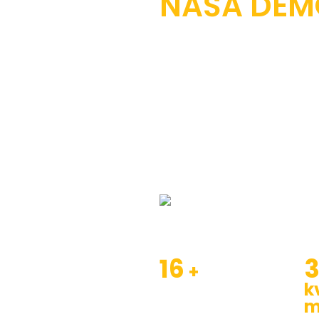
O NAMA
NAŠA DEM
Xiamen Order Chime Techn
građevinskih strojeva otk
uključuju suhe/uljne gusj
papuče gusjenice, vijke,
za bagere, buldožere, rot
Pogledajte Više
Kliknite da pogled
16
+
k
Uspostavljene
m
godine