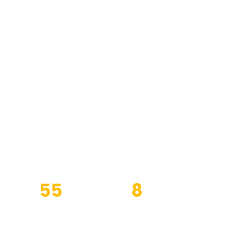
roizvodnju
 proizvodi
ente),
a podvozje
55
8
nici
Profesionalna
Industrije
oprema
obuhvaćene