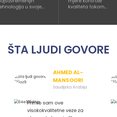
najsavremenijih
mjere kontrole
tehnologija u svoje
kvaliteta tokom
proizvodne procese.
proizvodnog ciklusa.
ŠTA LJUDI GOVORE
AHMED AL-
MANSOORI
Saudijska Arabija
Primio sam ove
visokokvalitetne veze za