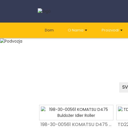
Dom
O Nama
Proizvodi
SV
Proizvodnja D5C završnih nastavki za buldožere OEM
198-30-00561 KOMATSU D475 Buldožer Idler Roller
198-30-00561 KOMATSU D475 Buldožer Idler Roller