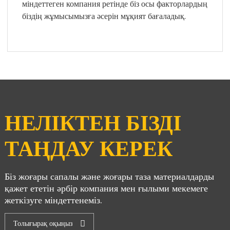
міндеттеген компания ретінде біз осы факторлардың
біздің жұмысымызға әсерін мұқият бағаладық.
НЕЛІКТЕН БІЗДІ
ТАҢДАУ КЕРЕК
Біз жоғары сапалы және жоғары таза материалдарды
қажет ететін әрбір компания мен ғылыми мекемеге
жеткізуге міндеттенеміз.
Толығырақ оқыңыз