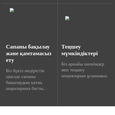
Сапаны бақылау
Теңшеу
және қамтамасыз
мүмкіндіктері
ету
Біз арнайы шешімдер
мен теңшеу
Біз бүкіл өндірістік
опцияларын ұсынамыз.
циклде сапаны
бақылаудың қатаң
шараларына басты
назар аударамыз.