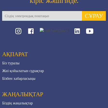
кіріс жәшігінде.
СҰРАУ
АҚПАРАТ
Біз туралы
Жиі қойылатын сұрақтар
Бізбен хабарласыңы
ЖАҢАЛЫҚТАР
Біздің жаңалықтар