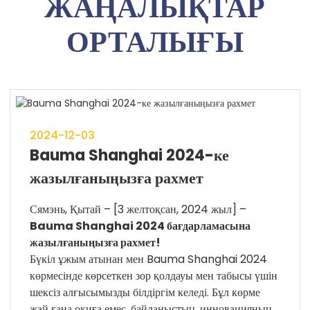
ЖАҢАЛЫҚТАР
ОРТАЛЫҒЫ
2024-12-03
Bauma Shanghai 2024-ке
жазылғаныңызға рахмет
Сямэнь, Қытай – [3 желтоқсан, 2024 жыл] –
Bauma Shanghai 2024 бағдарламасына
жазылғаныңызға рахмет!
Бүкіл ұжым атынан мен Bauma Shanghai 2024
көрмесінде көрсеткен зор қолдауы мен табысы үшін
шексіз алғысымызды білдіргім келеді. Бұл көрме
жай ғана оқиға емес, байланыстың, инновацияның