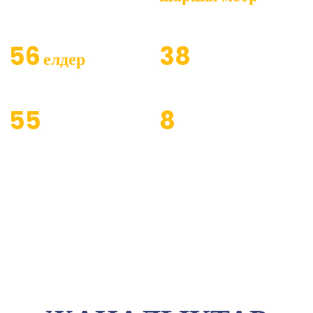
Құрылған жылдар
Зауыт аймағы
56
38
елдер
экспортталатын өнімдер
Техникалық қызметкерлер
55
8
Кәсіби жабдық
Өнімдер мен қызметтерді
қамтитын салалар