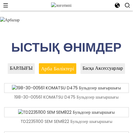
01
02
ЫСТЫҚ ӨНІМДЕР
БАРЛЫҒЫ
Басқа Аксессуарлар
Арба Бөліктері
198-30-00561 KOMATSU D475 Бульдозер шығыршығы
198-30-00561 KOMATSU D475 Бульдозер шығыршығы
D5C бульдозер ұшы биттерін OEM өндіру
TD22351100 SEM SEM822 Бульдозер шығыршығы
TD22351100 SEM SEM822 Бульдозер шығыршығы
Premium D85 бульдозер жолын реттегіш жинағы