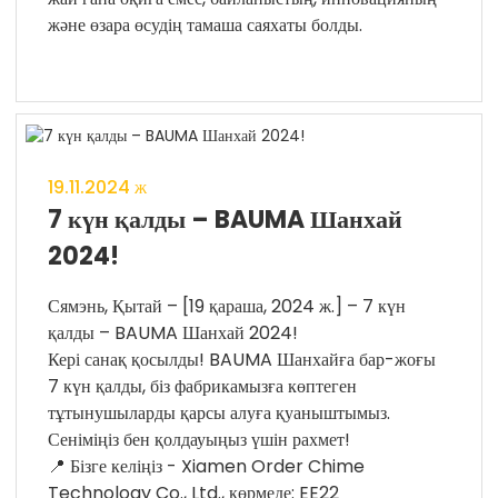
және өзара өсудің тамаша саяхаты болды.
19.11.2024 ж
7 күн қалды – BAUMA Шанхай
2024!
Сямэнь, Қытай – [19 қараша, 2024 ж.] – 7 күн
қалды – BAUMA Шанхай 2024!
Кері санақ қосылды! BAUMA Шанхайға бар-жоғы
7 күн қалды, біз фабрикамызға көптеген
тұтынушыларды қарсы алуға қуаныштымыз.
Сеніміңіз бен қолдауыңыз үшін рахмет!
📍 Бізге келіңіз - Xiamen Order Chime
Technology Co., Ltd., көрмеде: EE22