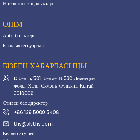
Өнеркәсіп жаңалықтары
ӨНІМ
Арба бөліктері
Басқа аксессуарлар
БІЗБЕН ХАБАРЛАСЫҢЫ
D бөлігі, 501-бөлме, №538 Дианьцян
жолы, Хули, Сямэнь, Фуцзянь, Қытай,
3610068.
Стивен бас директор:
+86 139 5009 5408
ths@slsths.com
Келли сатушы: