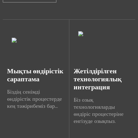
Мықты өндірістік
Жетілдірілген
сараптама
технологиялық
интеграция
Біздің сенімді
өндірістік процестерде
Біз озық
кең тәжірибеміз бар...
технологияларды
өндіріс процестеріне
енгізуде озықпыз.