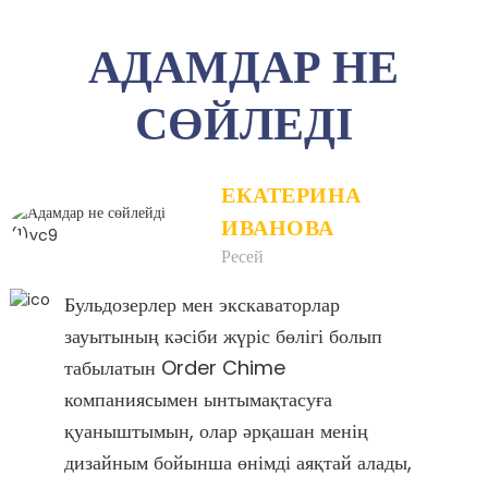
АДАМДАР НЕ
СӨЙЛЕДІ
ЕКАТЕРИНА
ИВАНОВА
Ресей
Бульдозерлер мен экскаваторлар
зауытының кәсіби жүріс бөлігі болып
табылатын Order Chime
компаниясымен ынтымақтасуға
қуаныштымын, олар әрқашан менің
дизайным бойынша өнімді аяқтай алады,