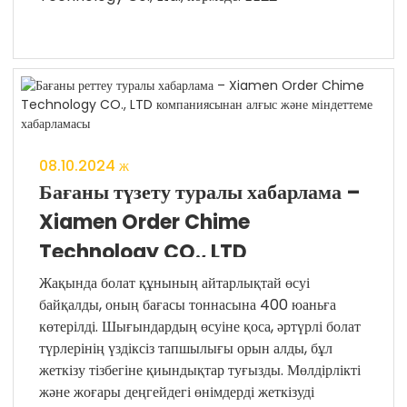
08.10.2024 ж
Бағаны түзету туралы хабарлама –
Xiamen Order Chime
Technology CO., LTD
компаниясынан алғыс және
Жақында болат құнының айтарлықтай өсуі
байқалды, оның бағасы тоннасына 400 юаньға
міндеттеме хабарламасы
көтерілді. Шығындардың өсуіне қоса, әртүрлі болат
түрлерінің үздіксіз тапшылығы орын алды, бұл
жеткізу тізбегіне қиындықтар туғызды. Мөлдірлікті
және жоғары деңгейдегі өнімдерді жеткізуді