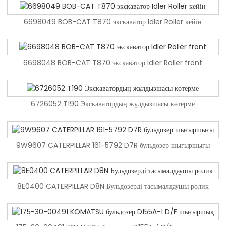
6698049 BOB-CAT T870 экскаватор Idler Roller кейін
6698049 BOB-CAT T870 экскаватор Idler Roller кейін
9271451 Жоғары сапалы экскаватор ZX1200-6 жол реттегіші жинағы
6698048 BOB-CAT T870 экскаватор Idler Roller front
6698048 BOB-CAT T870 экскаватор Idler Roller front
Көтерме экскаватор EC950E жол реттегіші жинағы
6726052 T190 Экскаватордың жұлдызшасы көтерме
6726052 T190 Экскаватордың жұлдызшасы көтерме
Бәсекеге қабілетті баға экскаваторы EX200-5 кернеу цилиндрі
9W9607 CATERPILLAR 161-5792 D7R бульдозер шығыршығы
9W9607 CATERPILLAR 161-5792 D7R бульдозер шығыршығы
Көтерме EX200-5 аяқ киім болттары мен гайкалары
8E0400 CATERPILLAR D8N Бульдозерді тасымалдаушы ролик
8E0400 CATERPILLAR D8N Бульдозерді тасымалдаушы ролик
Қоймада EX200-5 экскаватор гайкалары мен болттары жоғары сапалы